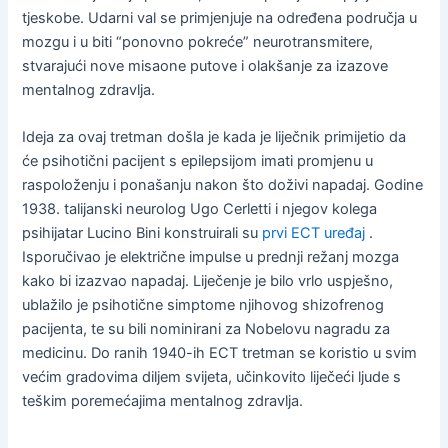
tjeskobe. Udarni val se primjenjuje na određena područja u
mozgu i u biti “ponovno pokreće” neurotransmitere,
stvarajući nove misaone putove i olakšanje za izazove
mentalnog zdravlja.
Ideja za ovaj tretman došla je kada je liječnik primijetio da
će psihotični pacijent s epilepsijom imati promjenu u
raspoloženju i ponašanju nakon što doživi napadaj. Godine
1938. talijanski neurolog Ugo Cerletti i njegov kolega
psihijatar Lucino Bini konstruirali su
prvi ECT uređaj
.
Isporučivao je električne impulse u prednji režanj mozga
kako bi izazvao napadaj. Liječenje je bilo vrlo uspješno,
ublažilo je psihotične simptome njihovog shizofrenog
pacijenta, te su bili nominirani za Nobelovu nagradu za
medicinu. Do ranih 1940-ih ECT tretman se koristio u svim
većim gradovima diljem svijeta, učinkovito liječeći ljude s
teškim poremećajima mentalnog zdravlja.