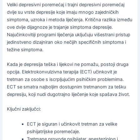
Veliki depresivni poremećaj i trajni depresivni poremećaj
dvije su vrste depresije koje imaju mnogo zajedničkih
simptoma, uzroka i metoda liječenja. Kritična razlika između
ove dvije dijagnoze je trajanje simptoma depresije.
Najučinkovitiji programi liječenja uključuju višestrani pristup
jedinstveno dizajniran oko nečijih specifičnih simptoma i
težine simptoma.
Kada je depresija teška i lijekovi ne pomažu, postoji druga
opcija. Elektrokonvulzivna terapija (ECT) učinkovit je
tretman za osobe s iscrpljujućim psihičkim problemima.
ECT se smatra najboljim dostupnim tretmanom za tešku
depresiju, koji nudi dugotrajno liječenje koje spašava život.
Ključni zaključci:
ECT je siguran i učinkovit tretman za velike
psihijatrijske poremećaje.
Tretmane provode psihijatar, anesteziolog i