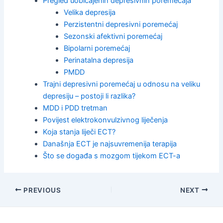
Pregled uobičajenih depresivnih poremećaja
Velika depresija
Perzistentni depresivni poremećaj
Sezonski afektivni poremećaj
Bipolarni poremećaj
Perinatalna depresija
PMDD
Trajni depresivni poremećaj u odnosu na veliku
depresiju – postoji li razlika?
MDD i PDD tretman
Povijest elektrokonvulzivnog liječenja
Koja stanja liječi ECT?
Današnja ECT je najsuvremenija terapija
Što se događa s mozgom tijekom ECT-a
Post
PREVIOUS
NEXT
navigation