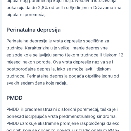
bipolarnog poremećaja koju imaju. Nedavna istraživanja
pokazuju da do 2,8% odraslih u Sjedinjenim Državama ima
bipolarni poremećaj.
Perinatalna depresija
Perinatalna depresija je vrsta depresije specifična za
trudnice. Karakteriziraju je velike i manje depresivne
epizode koje se javljaju samo tijekom trudnoće ili tijekom 12
mjeseci nakon poroda. Ova vrsta depresije naziva se i
postporođajna depresija, iako se može javiti i tijekom
trudnoće. Perinatalna depresija pogađa otprilike jednu od
svakih sedam žena koje rađaju.
PMDD
PMDD, ili predmenstrualni disforični poremećaj, teška je i
ponekad iscrpljujuća vrsta predmenstrualnog sindroma.
PMDD uzrokuje ekstremne promjene raspoloženja daleko
od onih koje se općenito povezuju s tradicionalnim PMS-