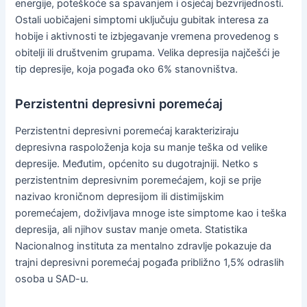
energije, poteškoće sa spavanjem i osjećaj bezvrijednosti.
Ostali uobičajeni simptomi uključuju gubitak interesa za
hobije i aktivnosti te izbjegavanje vremena provedenog s
obitelji ili društvenim grupama. Velika depresija najčešći je
tip depresije, koja pogađa oko 6% stanovništva.
Perzistentni depresivni poremećaj
Perzistentni depresivni poremećaj karakteriziraju
depresivna raspoloženja koja su manje teška od velike
depresije. Međutim, općenito su dugotrajniji. Netko s
perzistentnim depresivnim poremećajem, koji se prije
nazivao kroničnom depresijom ili distimijskim
poremećajem, doživljava mnoge iste simptome kao i teška
depresija, ali njihov sustav manje ometa. Statistika
Nacionalnog instituta za mentalno zdravlje pokazuje da
trajni depresivni poremećaj pogađa približno 1,5% odraslih
osoba u SAD-u.