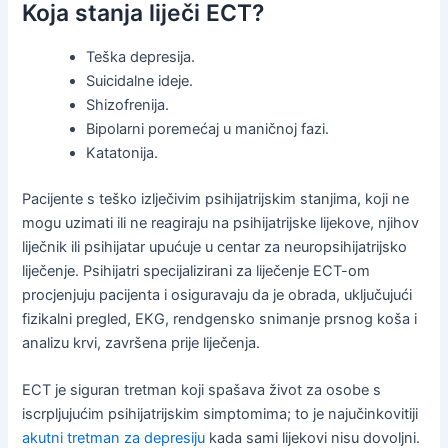
Koja stanja liječi ECT?
Teška depresija.
Suicidalne ideje.
Shizofrenija.
Bipolarni poremećaj u maničnoj fazi.
Katatonija.
Pacijente s teško izlječivim psihijatrijskim stanjima, koji ne
mogu uzimati ili ne reagiraju na psihijatrijske lijekove, njihov
liječnik ili psihijatar upućuje u centar za neuropsihijatrijsko
liječenje. Psihijatri specijalizirani za liječenje ECT-om
procjenjuju pacijenta i osiguravaju da je obrada, uključujući
fizikalni pregled, EKG, rendgensko snimanje prsnog koša i
analizu krvi, završena prije liječenja.
ECT je siguran tretman koji spašava život za osobe s
iscrpljujućim psihijatrijskim simptomima; to je najučinkovitiji
akutni tretman za depresiju
kada sami lijekovi nisu dovoljni.