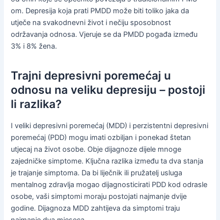
om. Depresija koja prati PMDD može biti toliko jaka da
utječe na svakodnevni život i nečiju sposobnost
održavanja odnosa. Vjeruje se da PMDD pogađa između
3% i 8% žena.
Trajni depresivni poremećaj u
odnosu na veliku depresiju – postoji
li razlika?
I veliki depresivni poremećaj (MDD) i perzistentni depresivni
poremećaj (PDD) mogu imati ozbiljan i ponekad štetan
utjecaj na život osobe. Obje dijagnoze dijele mnoge
zajedničke simptome. Ključna razlika između ta dva stanja
je trajanje simptoma. Da bi liječnik ili pružatelj usluga
mentalnog zdravlja mogao dijagnosticirati PDD kod odrasle
osobe, vaši simptomi moraju postojati najmanje dvije
godine. Dijagnoza MDD zahtijeva da simptomi traju
najmanje dva mjeseca.