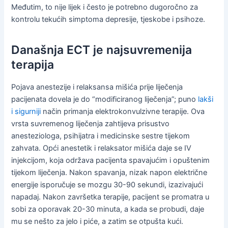
Međutim, to nije lijek i često je potrebno dugoročno za
kontrolu tekućih simptoma depresije, tjeskobe i psihoze.
Današnja ECT je najsuvremenija
terapija
Pojava anestezije i relaksansa mišića prije liječenja
pacijenata dovela je do “modificiranog liječenja”; puno
lakši
i sigurniji
način primanja elektrokonvulzivne terapije. Ova
vrsta suvremenog liječenja zahtijeva prisustvo
anesteziologa, psihijatra i medicinske sestre tijekom
zahvata. Opći anestetik i relaksator mišića daje se IV
injekcijom, koja održava pacijenta spavajućim i opuštenim
tijekom liječenja. Nakon spavanja, nizak napon električne
energije isporučuje se mozgu 30-90 sekundi, izazivajući
napadaj. Nakon završetka terapije, pacijent se promatra u
sobi za oporavak 20-30 minuta, a kada se probudi, daje
mu se nešto za jelo i piće, a zatim se otpušta kući.