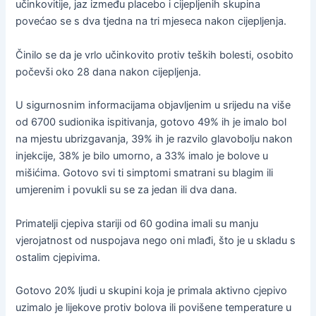
učinkovitije, jaz između placebo i cijepljenih skupina
povećao se s dva tjedna na tri mjeseca nakon cijepljenja.
Činilo se da je vrlo učinkovito protiv teških bolesti, osobito
počevši oko 28 dana nakon cijepljenja.
U sigurnosnim informacijama objavljenim u srijedu na više
od 6700 sudionika ispitivanja, gotovo 49% ih je imalo bol
na mjestu ubrizgavanja, 39% ih je razvilo glavobolju nakon
injekcije, 38% je bilo umorno, a 33% imalo je bolove u
mišićima. Gotovo svi ti simptomi smatrani su blagim ili
umjerenim i povukli su se za jedan ili dva dana.
Primatelji cjepiva stariji od 60 godina imali su manju
vjerojatnost od nuspojava nego oni mlađi, što je u skladu s
ostalim cjepivima.
Gotovo 20% ljudi u skupini koja je primala aktivno cjepivo
uzimalo je lijekove protiv bolova ili povišene temperature u