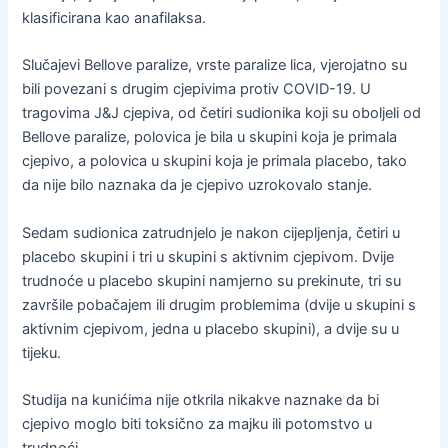
klasificirana kao anafilaksa.
Slučajevi Bellove paralize, vrste paralize lica, vjerojatno su
bili povezani s drugim cjepivima protiv COVID-19. U
tragovima J&J cjepiva, od četiri sudionika koji su oboljeli od
Bellove paralize, polovica je bila u skupini koja je primala
cjepivo, a polovica u skupini koja je primala placebo, tako
da nije bilo naznaka da je cjepivo uzrokovalo stanje.
Sedam sudionica zatrudnjelo je nakon cijepljenja, četiri u
placebo skupini i tri u skupini s aktivnim cjepivom. Dvije
trudnoće u placebo skupini namjerno su prekinute, tri su
završile pobačajem ili drugim problemima (dvije u skupini s
aktivnim cjepivom, jedna u placebo skupini), a dvije su u
tijeku.
Studija na kunićima nije otkrila nikakve naznake da bi
cjepivo moglo biti toksično za majku ili potomstvo u
trudnoći.