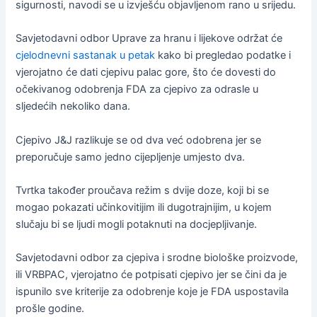
sigurnosti, navodi se u izvješću objavljenom rano u srijedu.
Savjetodavni odbor Uprave za hranu i lijekove održat će
cjelodnevni sastanak u petak
kako bi pregledao podatke i
vjerojatno će dati cjepivu palac gore, što će dovesti do
očekivanog odobrenja FDA za cjepivo za odrasle u
sljedećih nekoliko dana.
Cjepivo J&J razlikuje se od dva već odobrena jer se
preporučuje samo jedno cijepljenje umjesto dva.
Tvrtka također proučava režim s dvije doze, koji bi se
mogao pokazati učinkovitijim ili dugotrajnijim, u kojem
slučaju bi se ljudi mogli potaknuti na docjepljivanje.
Savjetodavni odbor za cjepiva i srodne biološke proizvode,
ili VRBPAC, vjerojatno će potpisati cjepivo jer se čini da je
ispunilo sve kriterije za odobrenje koje je FDA uspostavila
prošle godine.