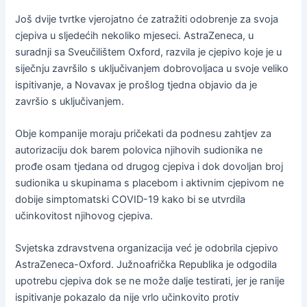
Još dvije tvrtke vjerojatno će zatražiti odobrenje za svoja
cjepiva u sljedećih nekoliko mjeseci. AstraZeneca, u
suradnji sa Sveučilištem Oxford, razvila je cjepivo koje je u
siječnju završilo s uključivanjem dobrovoljaca u svoje veliko
ispitivanje, a Novavax je prošlog tjedna objavio da je
završio s uključivanjem.
Obje kompanije moraju pričekati da podnesu zahtjev za
autorizaciju dok barem polovica njihovih sudionika ne
prođe osam tjedana od drugog cjepiva i dok dovoljan broj
sudionika u skupinama s placebom i aktivnim cjepivom ne
dobije simptomatski COVID-19 kako bi se utvrdila
učinkovitost njihovog cjepiva.
Svjetska zdravstvena organizacija već je odobrila cjepivo
AstraZeneca-Oxford. Južnoafrička Republika je odgodila
upotrebu cjepiva dok se ne može dalje testirati, jer je ranije
ispitivanje pokazalo da nije vrlo učinkovito protiv