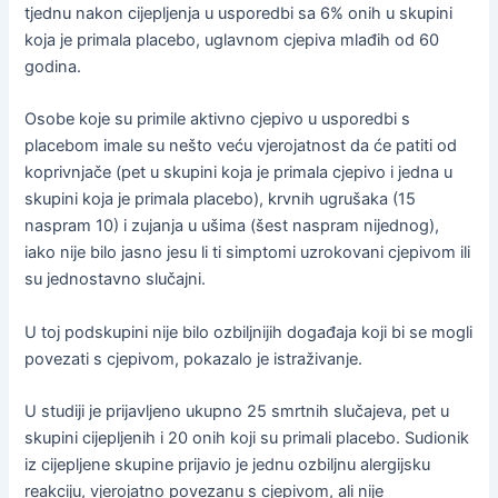
tjednu nakon cijepljenja u usporedbi sa 6% onih u skupini
koja je primala placebo, uglavnom cjepiva mlađih od 60
godina.
Osobe koje su primile aktivno cjepivo u usporedbi s
placebom imale su nešto veću vjerojatnost da će patiti od
koprivnjače (pet u skupini koja je primala cjepivo i jedna u
skupini koja je primala placebo), krvnih ugrušaka (15
naspram 10) i zujanja u ušima (šest naspram nijednog),
iako nije bilo jasno jesu li ti simptomi uzrokovani cjepivom ili
su jednostavno slučajni.
U toj podskupini nije bilo ozbiljnijih događaja koji bi se mogli
povezati s cjepivom, pokazalo je istraživanje.
U studiji je prijavljeno ukupno 25 smrtnih slučajeva, pet u
skupini cijepljenih i 20 onih koji su primali placebo. Sudionik
iz cijepljene skupine prijavio je jednu ozbiljnu alergijsku
reakciju, vjerojatno povezanu s cjepivom, ali nije