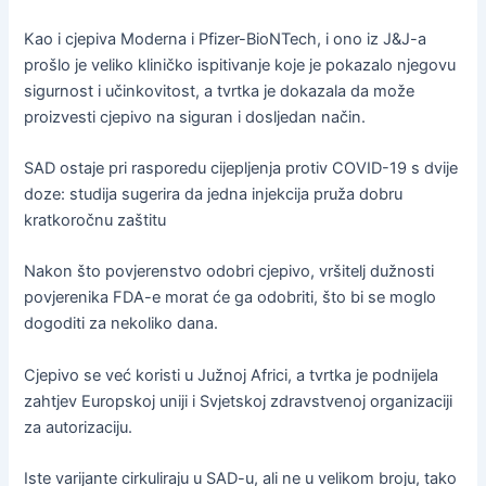
Kao i cjepiva Moderna i Pfizer-BioNTech, i ono iz J&J-a
prošlo je veliko kliničko ispitivanje koje je pokazalo njegovu
sigurnost i učinkovitost, a tvrtka je dokazala da može
proizvesti cjepivo na siguran i dosljedan način.
SAD ostaje pri rasporedu cijepljenja protiv COVID-19 s dvije
doze: studija sugerira da jedna injekcija pruža dobru
kratkoročnu zaštitu
Nakon što povjerenstvo odobri cjepivo, vršitelj dužnosti
povjerenika FDA-e morat će ga odobriti, što bi se moglo
dogoditi za nekoliko dana.
Cjepivo se već koristi u Južnoj Africi, a tvrtka je podnijela
zahtjev Europskoj uniji i Svjetskoj zdravstvenoj organizaciji
za autorizaciju.
Iste varijante cirkuliraju u SAD-u, ali ne u velikom broju, tako