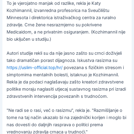
To je vjerojatno manjak od razlike, rekla je Katy
Kozhimannil, izvanredna profesorica na Sveučilištu
Minnesota i direktorica istraživačkog centra za ruralno
zdravlje. Crne žene nesrazmjerno su pokrivene
Medicaidom, a ne privatnim osiguranjem. (Kozhimannil nije
bio uključen u studiju.)
Autori studije rekli su da nije jasno zašto su crnci doživjeli
tako dramatičan porast dijagnoza. Iskustva rasizma su
https://uslim-official.top/hr/
povezana s fizičkim stresom i
simptomima mentalnih bolesti, istaknuo je Kozhimannil.
Rekla je da podaci naglašavaju zašto kreatori zdravstvene
politike moraju naglasiti utjecaj sustavnog rasizma pri izradi
zdravstvenih intervencija povezanih s trudnoćom.
"Ne radi se o rasi, već o rasizmu", rekla je. "Razmišljanje o
tome na taj način ukazalo bi na zajednički korijen i moglo bi
nas dovesti do daljnjih rasprava o politici prema
vrednovanju zdravlja crnaca u trudnoći."