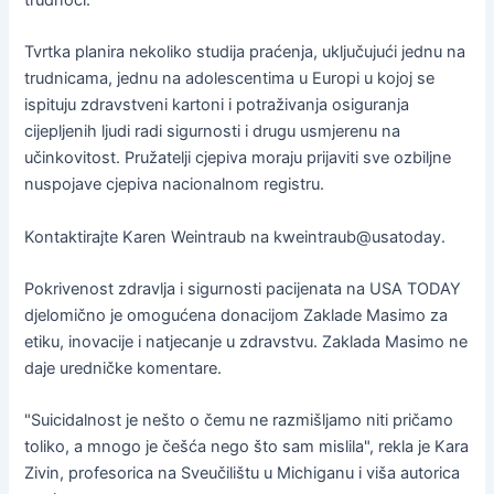
Tvrtka planira nekoliko studija praćenja, uključujući jednu na
trudnicama, jednu na adolescentima u Europi u kojoj se
ispituju zdravstveni kartoni i potraživanja osiguranja
cijepljenih ljudi radi sigurnosti i drugu usmjerenu na
učinkovitost. Pružatelji cjepiva moraju prijaviti sve ozbiljne
nuspojave cjepiva nacionalnom registru.
Kontaktirajte Karen Weintraub na kweintraub@usatoday.
Pokrivenost zdravlja i sigurnosti pacijenata na USA TODAY
djelomično je omogućena donacijom Zaklade Masimo za
etiku, inovacije i natjecanje u zdravstvu. Zaklada Masimo ne
daje uredničke komentare.
"Suicidalnost je nešto o čemu ne razmišljamo niti pričamo
toliko, a mnogo je češća nego što sam mislila", rekla je Kara
Zivin, profesorica na Sveučilištu u Michiganu i viša autorica