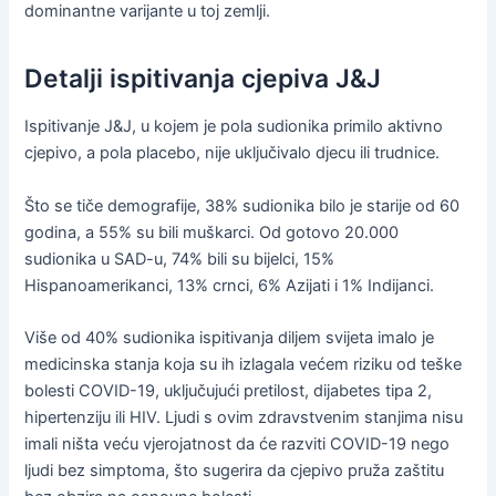
dominantne varijante u toj zemlji.
Detalji ispitivanja cjepiva J&J
Ispitivanje J&J, u kojem je pola sudionika primilo aktivno
cjepivo, a pola placebo, nije uključivalo djecu ili trudnice.
Što se tiče demografije, 38% sudionika bilo je starije od 60
godina, a 55% su bili muškarci. Od gotovo 20.000
sudionika u SAD-u, 74% bili su bijelci, 15%
Hispanoamerikanci, 13% crnci, 6% Azijati i 1% Indijanci.
Više od 40% sudionika ispitivanja diljem svijeta imalo je
medicinska stanja koja su ih izlagala većem riziku od teške
bolesti COVID-19, uključujući pretilost, dijabetes tipa 2,
hipertenziju ili HIV. Ljudi s ovim zdravstvenim stanjima nisu
imali ništa veću vjerojatnost da će razviti COVID-19 nego
ljudi bez simptoma, što sugerira da cjepivo pruža zaštitu