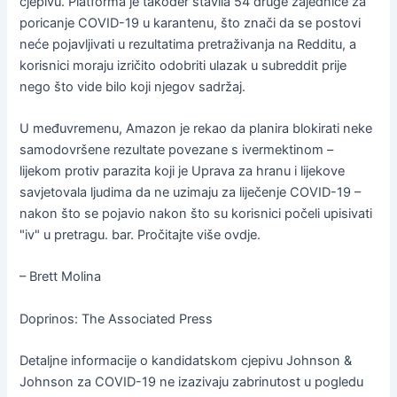
cjepivu. Platforma je također stavila 54 druge zajednice za
poricanje COVID-19 u karantenu, što znači da se postovi
neće pojavljivati ​​u rezultatima pretraživanja na Redditu, a
korisnici moraju izričito odobriti ulazak u subreddit prije
nego što vide bilo koji njegov sadržaj.
U međuvremenu, Amazon je rekao da planira blokirati neke
samodovršene rezultate povezane s ivermektinom –
lijekom protiv parazita koji je Uprava za hranu i lijekove
savjetovala ljudima da ne uzimaju za liječenje COVID-19 –
nakon što se pojavio nakon što su korisnici počeli upisivati ​​
"iv" u pretragu. bar. Pročitajte više ovdje.
– Brett Molina
Doprinos: The Associated Press
Detaljne informacije o kandidatskom cjepivu Johnson &
Johnson za COVID-19 ne izazivaju zabrinutost u pogledu