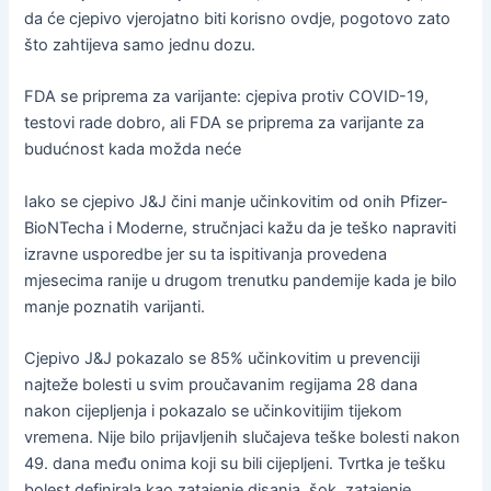
da će cjepivo vjerojatno biti korisno ovdje, pogotovo zato
što zahtijeva samo jednu dozu.
FDA se priprema za varijante: cjepiva protiv COVID-19,
testovi rade dobro, ali FDA se priprema za varijante za
budućnost kada možda neće
Iako se cjepivo J&J čini manje učinkovitim od onih Pfizer-
BioNTecha i Moderne, stručnjaci kažu da je teško napraviti
izravne usporedbe jer su ta ispitivanja provedena
mjesecima ranije u drugom trenutku pandemije kada je bilo
manje poznatih varijanti.
Cjepivo J&J pokazalo se 85% učinkovitim u prevenciji
najteže bolesti u svim proučavanim regijama 28 dana
nakon cijepljenja i pokazalo se učinkovitijim tijekom
vremena. Nije bilo prijavljenih slučajeva teške bolesti nakon
49. dana među onima koji su bili cijepljeni. Tvrtka je tešku
bolest definirala kao zatajenje disanja, šok, zatajenje