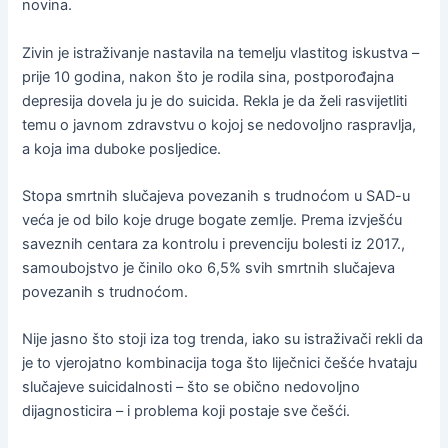
novina.
Zivin je istraživanje nastavila na temelju vlastitog iskustva –
prije 10 godina, nakon što je rodila sina, postporođajna
depresija dovela ju je do suicida. Rekla je da želi rasvijetliti
temu o javnom zdravstvu o kojoj se nedovoljno raspravlja,
a koja ima duboke posljedice.
Stopa smrtnih slučajeva povezanih s trudnoćom u SAD-u
veća je od bilo koje druge bogate zemlje. Prema izvješću
saveznih centara za kontrolu i prevenciju bolesti iz 2017.,
samoubojstvo je činilo oko 6,5% svih smrtnih slučajeva
povezanih s trudnoćom.
Nije jasno što stoji iza tog trenda, iako su istraživači rekli da
je to vjerojatno kombinacija toga što liječnici češće hvataju
slučajeve suicidalnosti – što se obično nedovoljno
dijagnosticira – i problema koji postaje sve češći.