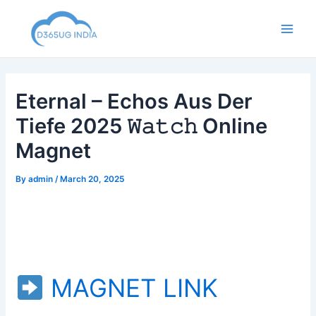
Skip
to
Main
content
Men
Eternal – Echos Aus Der
Tiefe 2025 𝚆𝚊𝚝𝚌𝚑 Online
Magnet
By
admin
/
March 20, 2025
MAGNET LINK