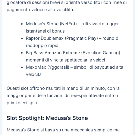
giocatore di sessioni brevi si orienta verso titoli con linee di
pagamento veloci e alta volatilità.
Medusa’s Stone (NetEnt) – rulli vivaci e trigger
istantanei di bonus
Raptor Doublemax (Pragmatic Play) – round di
raddoppio rapidi
Big Bass Amazon Extreme (Evolution Gaming) –
momenti di vincita spettacolari e veloci
MexoMax (Yggdrasil) – simboli di payout ad alta
velocità
Questi slot offrono risultati in meno di un minuto, con la
maggior parte delle funzioni di free‑spin attivate entro i
primi dieci spin.
Slot Spotlight: Medusa’s Stone
Medusa’s Stone si basa su una meccanica semplice ma