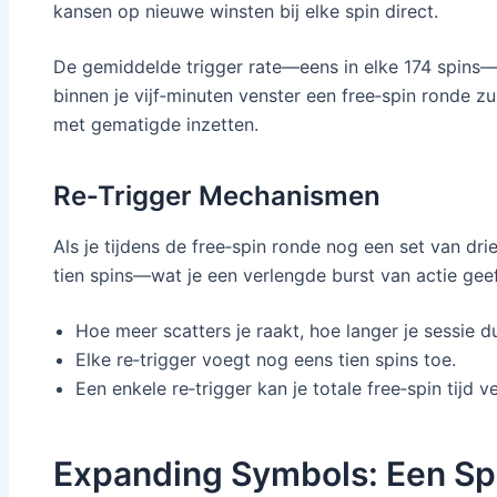
kansen op nieuwe winsten bij elke spin direct.
De gemiddelde trigger rate—eens in elke 174 spins—b
binnen je vijf‑minuten venster een free‑spin ronde zul
met gematigde inzetten.
Re‑Trigger Mechanismen
Als je tijdens de free‑spin ronde nog een set van drie
tien spins—wat je een verlengde burst van actie geef
Hoe meer scatters je raakt, hoe langer je sessie d
Elke re‑trigger voegt nog eens tien spins toe.
Een enkele re‑trigger kan je totale free‑spin tijd 
Expanding Symbols: Een Sp