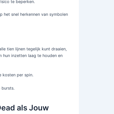
risico te beperken.
 op het snel herkennen van symbolen
le tien lijnen tegelijk kunt draaien,
m hun inzetten laag te houden en
e kosten per spin.
 bursts.
Dead als Jouw