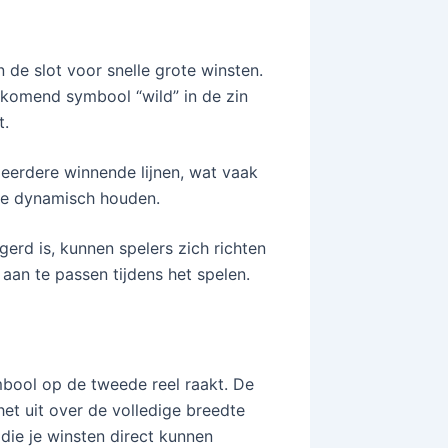
de slot voor snelle grote winsten.
rkomend symbool “wild” in de zin
t.
eerdere winnende lijnen, wat vaak
ssie dynamisch houden.
erd is, kunnen spelers zich richten
n aan te passen tijdens het spelen.
ymbool op de tweede reel raakt. De
het uit over de volledige breedte
die je winsten direct kunnen