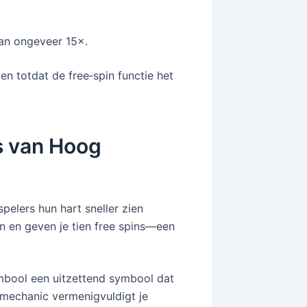
van ongeveer 15×.
ien totdat de free‑spin functie het
s van Hoog
pelers hun hart sneller zien
 en geven je tien free spins—een
ymbool een uitzettend symbool dat
 mechanic vermenigvuldigt je