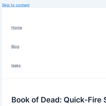
Skip to content
Home
Blog
leaks
Book of Dead: Quick‑Fire 