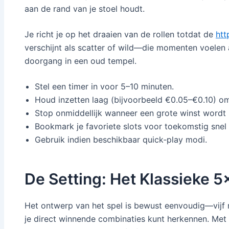
aan de rand van je stoel houdt.
Je richt je op het draaien van de rollen totdat de
htt
verschijnt als scatter of wild—die momenten voelen
doorgang in een oud tempel.
Stel een timer in voor 5–10 minuten.
Houd inzetten laag (bijvoorbeeld €0.05–€0.10) om 
Stop onmiddellijk wanneer een grote winst wordt 
Bookmark je favoriete slots voor toekomstig snel 
Gebruik indien beschikbaar quick‑play modi.
De Setting: Het Klassieke 5
Het ontwerp van het spel is bewust eenvoudig—vijf r
je direct winnende combinaties kunt herkennen. Met t