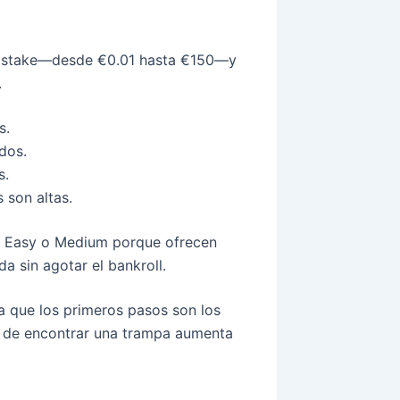
 tu stake—desde €0.01 hasta €150—y
.
s.
dos.
s.
 son altas.
or Easy o Medium porque ofrecen
a sin agotar el bankroll.
a que los primeros pasos son los
d de encontrar una trampa aumenta