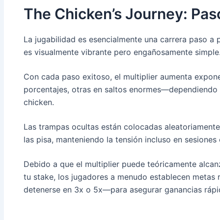
The Chicken’s Journey: Paso
La jugabilidad es esencialmente una carrera paso a 
es visualmente vibrante pero engañosamente simple
Con cada paso exitoso, el multiplier aumenta exp
porcentajes, otras en saltos enormes—dependiendo 
chicken.
Las trampas ocultas están colocadas aleatoriamente;
las pisa, manteniendo la tensión incluso en sesiones 
Debido a que el multiplier puede teóricamente alca
tu stake, los jugadores a menudo establecen metas 
detenerse en 3x o 5x—para asegurar ganancias rápid