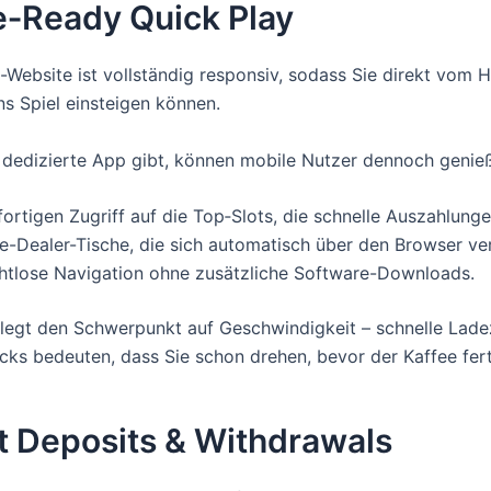
e‑Ready Quick Play
-Website ist vollständig responsiv, sodass Sie direkt vom 
ns Spiel einsteigen können.
 dedizierte App gibt, können mobile Nutzer dennoch genie
ortigen Zugriff auf die Top‑Slots, die schnelle Auszahlunge
ve-Dealer-Tische, die sich automatisch über den Browser ve
htlose Navigation ohne zusätzliche Software-Downloads.
legt den Schwerpunkt auf Geschwindigkeit – schnelle Lade
cks bedeuten, dass Sie schon drehen, bevor der Kaffee ferti
t Deposits & Withdrawals