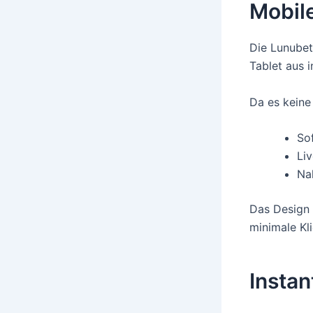
Mobil
Die Lunubet
Tablet aus i
Da es keine
Sof
Li
Na
Das Design 
minimale Kli
Instan