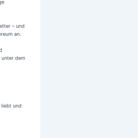
ge
etter – und
ereum an.
d
e unter dem
 liebt und