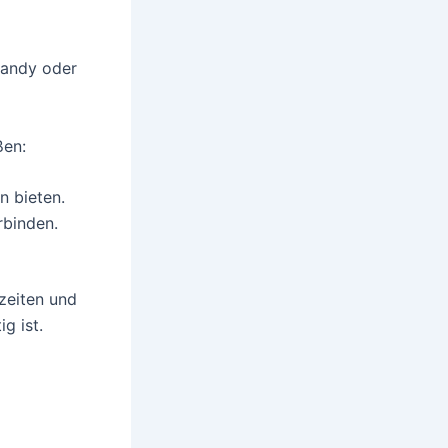
Handy oder
ßen:
n bieten.
rbinden.
zeiten und
g ist.