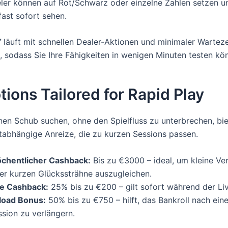
eler können auf Rot/Schwarz oder einzelne Zahlen setzen u
fast sofort sehen.
7
läuft mit schnellen Dealer-Aktionen und minimaler Wartez
 sodass Sie Ihre Fähigkeiten in wenigen Minuten testen kö
ions Tailored for Rapid Play
nen Schub suchen, ohne den Spielfluss zu unterbrechen, bi
tabhängige Anreize, die zu kurzen Sessions passen.
chentlicher Cashback:
Bis zu €3000 – ideal, um kleine Ve
ner kurzen Glückssträhne auszugleichen.
ve Cashback:
25% bis zu €200 – gilt sofort während der Liv
load Bonus:
50% bis zu €750 – hilft, das Bankroll nach eine
ssion zu verlängern.