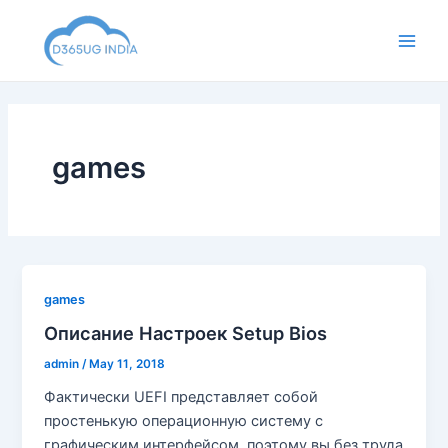
Skip
to
Main
content
Men
games
games
Описание Настроек Setup Bios
admin
/
May 11, 2018
Фактически UEFI представляет собой
простенькую операционную систему с
графическим интерфейсом, поэтому вы без труда